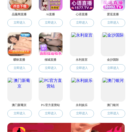
王国栋，男，汉族，中国工程院院士（2005）。194
事，中国金属学会学术工作委员会副主任委员、中国金属学会轧钢
《冶金自动化》、《塑性工程学报》、《宽厚板》等期
王国栋教授长期以来从事钢铁材料轧制理论、工艺、自
目、自然科学基金重大项目等。王国栋教授曾获国家科技
辽宁省科技功勋奖、辽宁省特等劳动模范、辽宁省优秀专家
收录150篇。培养研究生中获得博士学位40人，硕士学位