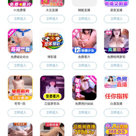
姓名：王琳琳 讲师
性别：女 出生日期：1977年8月
办公电话：83687736 E-mail:
wangll@smm.x
1.学习简历
1995年——2008年 西北工业大学本科、
2008年12月 获得西北工业大学材料
2.工作经历
2008年10月 小奶猫直播 材料与冶金
3.学术兼职